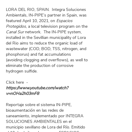
LORA DEL RIO, SPAIN. Integra Soluciones
Ambientals, IN-PIPE’s partner in Spain, was
featured April 10, 2021, on
Espacios
Protegidos
, a local television program on the
Canal Sur
network. The IN-PIPE system,
installed in the Sevillian municipality of Lora
del Rio aims to reduce the organic load of
wastewater (COD, BOD, TSS, nitrogen, and
phosphorus) and fat accumulations
(avoiding clogging and overflows), as well to
eliminate the production of corrosive
hydrogen sulfide.
Click here -
https://www.youtube.com/watch?
v=nOHa2h03mF8
Reportaje sobre el sistema IN-PIPE,
bioaumentación en las redes de
saneamiento, implementado por INTEGRA
SOLUCIONES AMBIENTALES en el
municipio sevillano de Lora del Río. Emitido